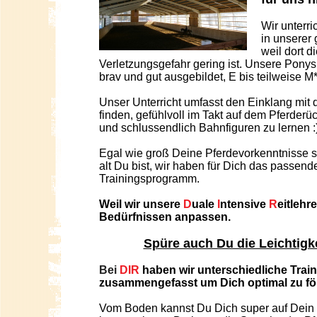
Wir unterri
in unserer 
weil dort d
Verletzungsgefahr gering ist. Unsere Ponys
brav und gut ausgebildet, E bis teilweise M**
Unser Unterricht umfasst
den Einklang mit 
finden,
gefühlvoll im Takt auf dem Pferder
und
schlussendlich Bahnfiguren zu lernen :
Egal wie groß Deine Pferdevorkenntnisse 
alt Du bist,
wir haben für Dich das passend
Trainingsprogramm.
Weil wir unsere
D
uale
I
ntensive
R
eitlehr
Bedürfnissen anpassen.
Spüre auch Du die Leichtigke
Bei
DIR
haben wir unterschiedliche Trai
zusammengefasst
um Dich optimal zu fö
Vom Boden kannst Du Dich super auf Dein 